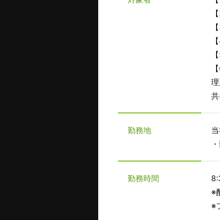
【
【
【
【
【
理
共
勤務地
当
・
勤務時間
8
※
※