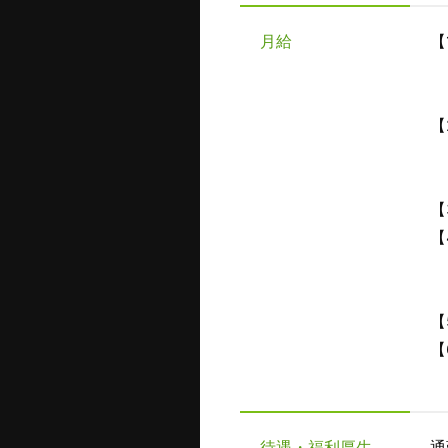
月給
【
【
【
【
博
待遇・福利厚生
通