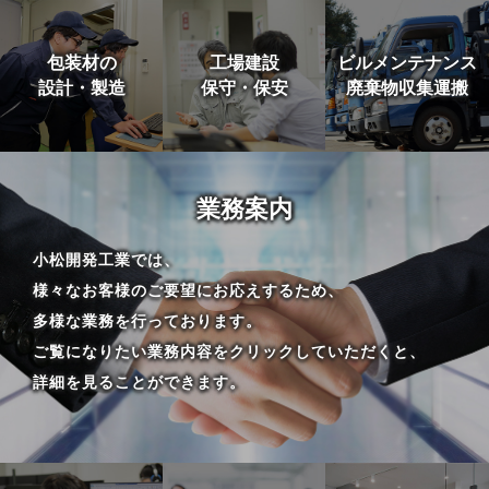
包装材の
工場建設
ビルメンテナンス
設計・製造
保守・保安
廃棄物収集運搬
業務案内
小松開発工業では、
様々なお客様のご要望にお応えするため、
多様な業務を行っております。
ご覧になりたい業務内容をクリックしていただくと、
詳細を見ることができます。